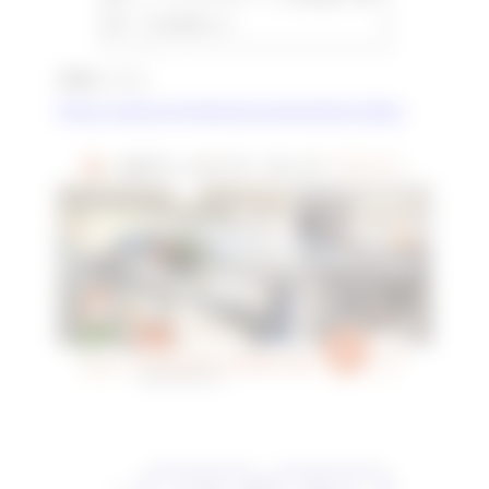
等
内共用）など
詳細はこちら
https://astep.city.kobe.lg.jp/coworking/rokko/