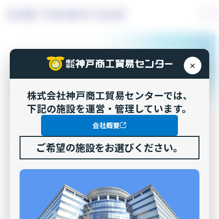
コ
ン
テ
ン
ツ
×
へ
お知らせ
ス
株式会社神戸商工貿易センターでは、
キ
下記の施設を運営・管理しています。
ッ
会社概要
プ
ご希望の施設をお選びください。
TOP
>
お知らせ
>
「あすてっぷコワーキング六甲アイランド」オープン
「あすてっぷコワーキング六甲
アイランド」オープン
2025年2月3日
お知らせ