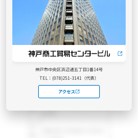
オ
ー
プ
2025 年2 月3 日（月曜）
ン
日
所
神戸市東灘区向洋町中6－9 神戸
在
ファッションマート1 階
地
神戸市中央区浜辺通五丁目1番14号
TEL：(078)251-3141（代表）
月曜～土曜9:00～20:00
開
※一時保育 月曜～金曜10:00～
アクセス
館
12:00、13:00～15:00
時
（2025 年4 月～ 土曜も一時保育実
間
施予定）
休
日曜、祝日、年末年始（12 月28 日
館