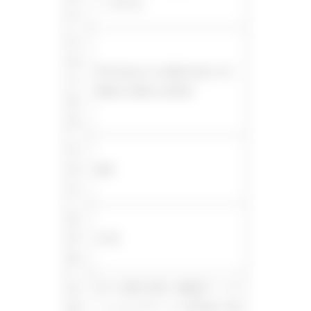
～1 月4 日）
日
利
用
市内在住または在勤の女性（お子
対
様連れの男性も利用可）
象
者
利
用
無料
料
座
席
20 席
数
設
Wi-fi、電源（全席）、個室型ワークブ
備
ース、キッズスペース、授乳室（※館