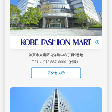
神戸市では、女性のライフスタイルにあわせた多様な
働き方を応援するため、市内２か所（中央区・西区）
に、無料で利用できる女性向けコワーキングスペース
「あすてっぷコワーキング」を設置し、女性の就労・
再就職や働く女性のステップアップにむけた支援を実
施しています。
このたび、市内３か所目となる「あすてっぷコワーキ
神戸市東灘区向洋町中六丁目9番地
ング六甲アイランド」を神戸ファッションマート１階
TEL：(078)857-8000（代表）
にオープンしました。Wi-fi やキッズスペースのほか、
無料の一時保育サービスもあり、お子さまを預けてゆ
アクセス
っくり仕事に集中できます。
施設概要