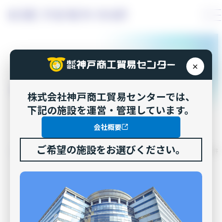
コ
ン
テ
ン
ツ
×
へ
お知らせ
ス
株式会社神戸商工貿易センターでは、
キ
下記の施設を運営・管理しています。
ッ
会社概要
プ
ご希望の施設をお選びください。
TOP
>
お知らせ
>
イベント開催準備に伴う1階アトリウムプラザ立入禁止の件
イベント開催準備に伴う1階ア
トリウムプラザ立入禁止の件
2026年7月6日
お知らせ