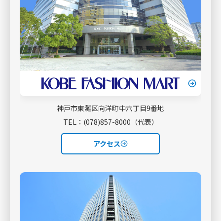
平素はＫＦＭの運営にご協力いただき、誠にありがと
うございます。
さて、このたび１階アトリウムにおいて大丸ミュゼー
ル様による家具販売会
「夏のグランフェスタ」が開催されるにあたり、その
準備を行う下記の期間、
１階アトリウムをイベント関係者以外立ち入り禁止と
神戸市東灘区向洋町中六丁目9番地
させていただきます。
TEL：(078)857-8000（代表）
※イベント詳細 →
夏のグランフェスタ【大丸インテリ
ア館ミュゼ エール】
アクセス
■立入禁止場所
・１階アトリウム内（下記画像参照）
■立入禁止期間（イベント準備日）
・７月９日（木）～７月１０日（金）終日
※期間中はアトリウム内の通り抜けはできません。